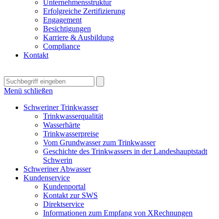
Unternehmensstruktur
Erfolgreiche Zertifizierung
Engagement
Besichtigungen
Karriere & Ausbildung
Compliance
Kontakt
Menü schließen
Schweriner Trinkwasser
Trinkwasserqualität
Wasserhärte
Trinkwasserpreise
Vom Grundwasser zum Trinkwasser
Geschichte des Trinkwassers in der Landeshauptstadt
Schwerin
Schweriner Abwasser
Kundenservice
Kundenportal
Kontakt zur SWS
Direktservice
Informationen zum Empfang von XRechnungen