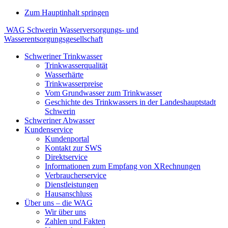
Zum Hauptinhalt springen
WAG Schwerin
Wasserversorgungs- und
Wasserentsorgungsgesellschaft
Schweriner Trinkwasser
Trinkwasserqualität
Wasserhärte
Trinkwasserpreise
Vom Grundwasser zum Trinkwasser
Geschichte des Trinkwassers in der Landeshauptstadt
Schwerin
Schweriner Abwasser
Kundenservice
Kundenportal
Kontakt zur SWS
Direktservice
Informationen zum Empfang von XRechnungen
Verbraucherservice
Dienstleistungen
Hausanschluss
Über uns – die WAG
Wir über uns
Zahlen und Fakten